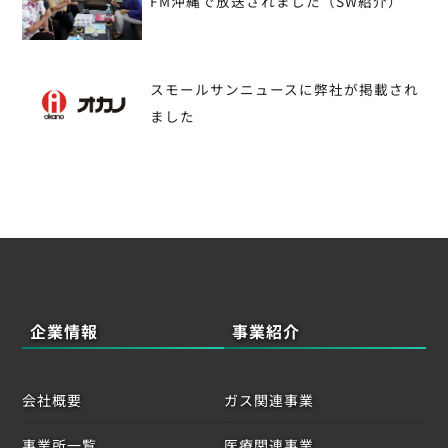
稿
FM沖縄で放送されました（SW紹介）
ナ
ビ
スモールサンニュースに弊社が掲載され
ゲ
ました
ー
シ
ョ
ン
企業情報
事業紹介
会社概要
ガス関連事業
事業所一覧
医療関連事業