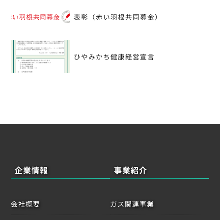
投
表彰（赤い羽根共同募金）
稿
ナ
ひやみかち健康経営宣言
ビ
ゲ
ー
シ
ョ
ン
企業情報
事業紹介
会社概要
ガス関連事業