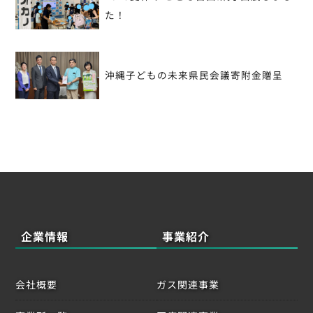
稿
た！
ナ
ビ
沖縄子どもの未来県民会議寄附金贈呈
ゲ
ー
シ
ョ
ン
企業情報
事業紹介
会社概要
ガス関連事業