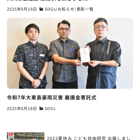
2025年9月19日
SDGs
/
お知らせ
/
表彰一覧
令和7年大東島豪雨災害 義援金寄託式
2025年8月18日
SDGs
投
2023夏休み こども自由研究 出展しまし